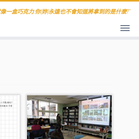
就像一盒巧克力.你(妳)永遠也不會知道將拿到的是什麼?"