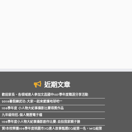
近期文章
歡迎家長、各領域達人參加文昌國中107學年度職涯分享活動
2018暑假練武功–大家一起來愛護地球吧~~
106學年度 小人物大紀事攝影比賽得獎作品
九年級特招–個人簡歷電子檔
106學年度小人物大紀事攝影創作比賽–自拍我家親子臉
賀!本校榮獲106學年度桃園市3Q達人故事甄選EQ組第一名，MQ組第