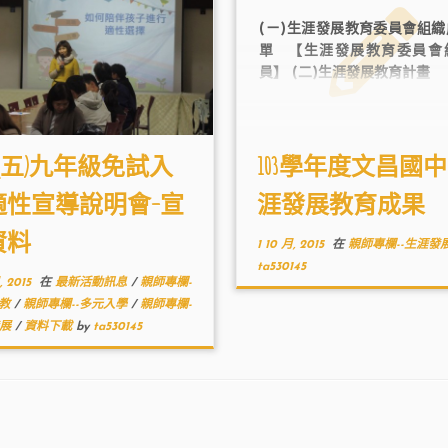
(ㄧ)生涯發展教育委員會組
單 【生涯發展教育委員會
員】 (二)生涯發展教育計畫 【 
/18(五)九年級免試入
103學年度文昌國
適性宣導說明會–宣
涯發展教育成果
資料
1 10 月, 2015
在
親師專欄--生涯發
ta530145
, 2015
在
最新活動訊息
/
親師專欄-
國教
/
親師專欄--多元入學
/
親師專欄-
發展
/
資料下載
by
ta530145