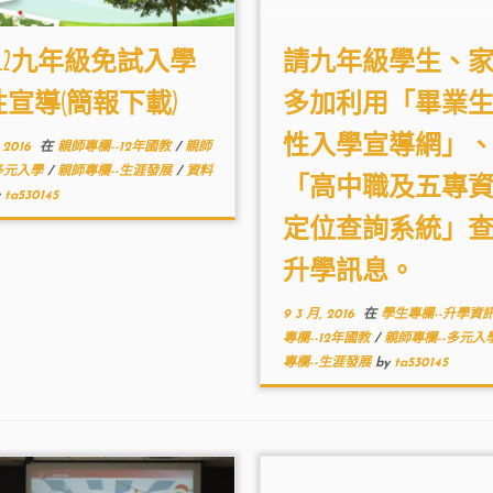
50312九年級免試入學
請九年級學生、
宣導(簡報下載)
多加利用「畢業
性入學宣導網」
 2016
在
親師專欄--12年國教
/
親師
-多元入學
/
親師專欄--生涯發展
/
資料
「高中職及五專
y
ta530145
定位查詢系統」
升學訊息。
9 3 月, 2016
在
學生專欄--升學資
專欄--12年國教
/
親師專欄--多元入
專欄--生涯發展
by
ta530145