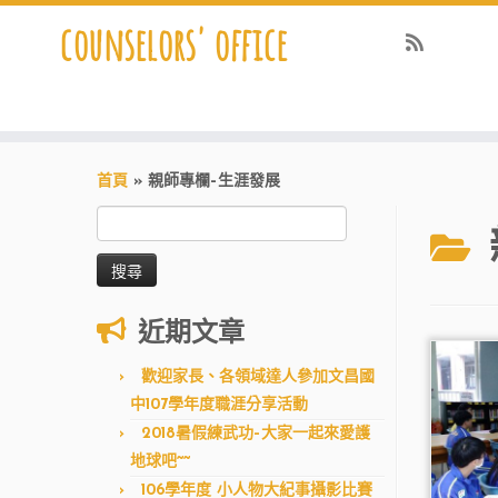
counselors' office
首頁
»
親師專欄–生涯發展
搜
尋
關
鍵
字:
近期文章
歡迎家長、各領域達人參加文昌國
中107學年度職涯分享活動
2018暑假練武功–大家一起來愛護
地球吧~~
106學年度 小人物大紀事攝影比賽