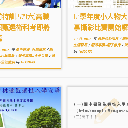
特訓!4/29(六)高職
105學年度小人物
招甄選術科考即將
事攝影比賽開始囉
臨
3 1 月, 2017
在
最新活動訊息
/
親師
生涯發展
/
親師專欄--親子教育
/
資
, 2017
在
學生專欄--升學資訊
/
親
by
ta530138
-12年國教
/
親師專欄--多元入學
/
親
--生涯發展
by
ta530145
(一)國中畢業生適性入學
（http://adapt.k12ea.gov
(二)高中 […]