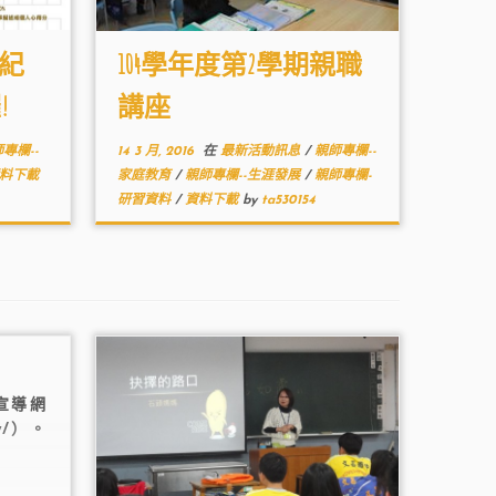
大紀
104學年度第2學期親職
!
講座
專欄--
14 3 月, 2016
在
最新活動訊息
/
親師專欄--
料下載
家庭教育
/
親師專欄--生涯發展
/
親師專欄-
研習資料
/
資料下載
by
ta530154
宣導網
.tw/）。