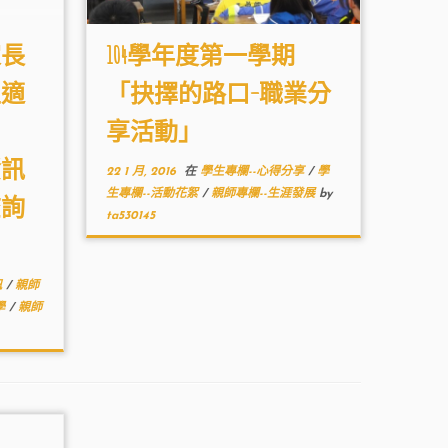
家長
104學年度第一學期
生適
「抉擇的路口–職業分
、
享活動」
資訊
22 1 月, 2016
在
學生專欄--心得分享
/
學
生專欄--活動花絮
/
親師專欄--生涯發展
by
查詢
ta530145
訊
/
親師
學
/
親師