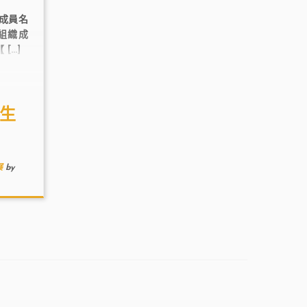
織成員名
組織成
[…]
中生
展
by