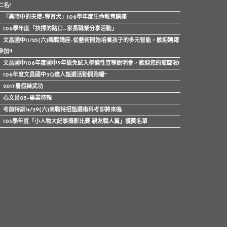
二名!
「黑暗中的天使–導盲犬」106學年度生命教育講座
106學年度「抉擇的路口—家長職業分享活動」
文昌國中11/25(六)親職講座–從藝術開始培養孩子的多元智能，歡迎踴躍
參加!!
文昌國中106年度國中9年級免試入學適性宣導說明會，歡迎您的蒞臨喔!
106年度文昌國中3Q達人甄選活動開跑囉~
2017暑假練武功
心文昌05–畢業特輯
考前特訓!4/29(六)高職特招甄選術科考即將來臨
105學年度「小人物大紀事攝影比賽-親友職人篇」獲獎名單