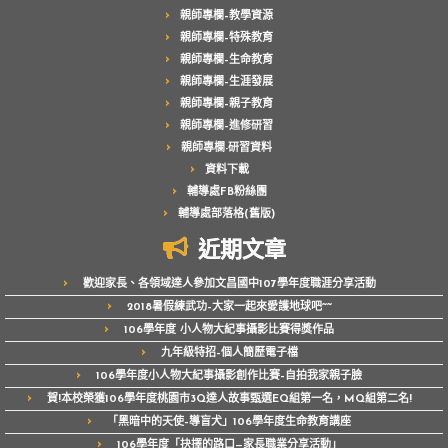
親師專欄–教學資源
親師專欄–特殊教育
親師專欄–生命教育
親師專欄–生涯發展
親師專欄–親子教育
親師專欄–進修研習
親師專欄-研習資料
資料下載
輔導處FB粉絲團
輔導處部落格(舊版)
近期文章
歡迎家長、各領域達人參加文昌國中107學年度職涯分享活動
2018暑假練武功–大家一起來愛護地球吧~~
106學年度 小人物大紀事攝影比賽得獎作品
九年級特招–個人簡歷電子檔
106學年度小人物大紀事攝影創作比賽–自拍我家親子臉
賀!本校榮獲106學年度桃園市3Q達人故事甄選EQ組第一名，MQ組第二名!
「黑暗中的天使–導盲犬」106學年度生命教育講座
106學年度「抉擇的路口—家長職業分享活動」