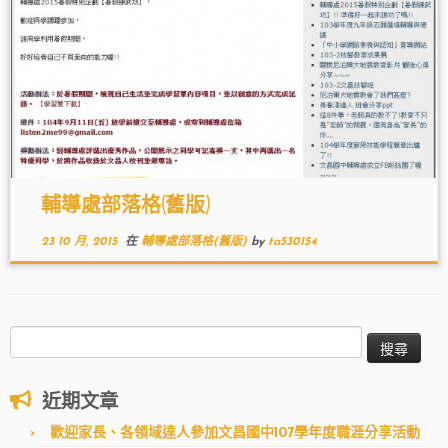
輔導處部落格(舊版)
23 10 月, 2015
在
輔導處部落格(舊版)
by
ta530154
搜
尋
關
近期文章
鍵
字:
歡迎家長、各領域達人參加文昌國中107學年度職涯分享活動