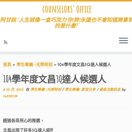
counselors' office
阿甘說:"人生就像一盒巧克力.你(妳)永遠也不會知道將拿
的是什麼?"
首頁
»
學生專欄--光榮時刻
»
104學年度文昌3Q達人候選人
104學年度文昌3Q達人候選人
8 10 月, 2015
在
學生專欄--光榮時刻
/
學生專欄--影音分享
/
最新活動訊息
by
ta530138
經過各班用心的推選，
文昌出現了好多3Q達人呢!!!