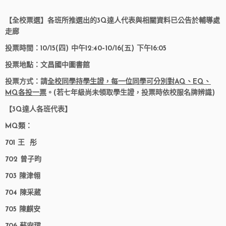
【全校票選】各班所推選出的3Q達人代表與相關資料已公告於輔導處
走廊
投票時間：10/15(四) 中午12:40–10/16(五) 下午16:05
投票地點：文昌國中圖書館
投票方式：請
全校同學持學生證，每一位同學可分別對AQ、EQ、
MQ各投一票
。(若七年級尚未領取學生證，投票時依校服名牌辨識)
【3Q達人各班代表】
MQ類：
701 王 彤
702 曾子昀
703 陳津翎
704 陳采葳
705 陳麒安