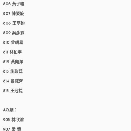
806 黃子峻
807 陳姿旋
808 王亭鈞
809 吳彥霖
810 曾朝易
811 林柏宇
812 黃翔澤
813 施政廷
814 曾威齊
815 王冠捷
AQ類：
905 林欣渝
907 梁 策