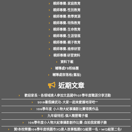
親師專欄–家庭教育
親師專欄–性別教育
親師專欄–教學資源
親師專欄–特殊教育
親師專欄–生命教育
親師專欄–生涯發展
親師專欄–親子教育
親師專欄–進修研習
親師專欄-研習資料
資料下載
輔導處FB粉絲團
輔導處部落格(舊版)
近期文章
歡迎家長、各領域達人參加文昌國中107學年度職涯分享活動
2018暑假練武功–大家一起來愛護地球吧~~
106學年度 小人物大紀事攝影比賽得獎作品
九年級特招–個人簡歷電子檔
106學年度小人物大紀事攝影創作比賽–自拍我家親子臉
賀!本校榮獲106學年度桃園市3Q達人故事甄選EQ組第一名，MQ組第二名!