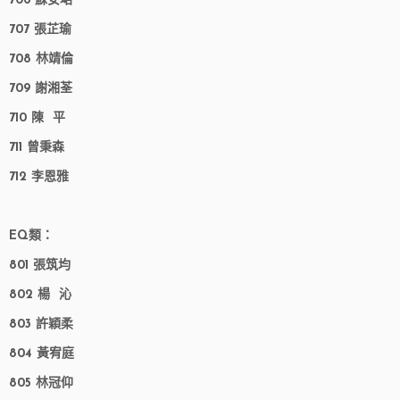
706 蘇安珺
707 張芷瑜
708 林靖倫
709 謝湘荃
710 陳 平
711 曾秉森
712 李恩雅
EQ類：
801 張筑均
802 楊 沁
803 許穎柔
804 黃宥庭
805 林冠仰